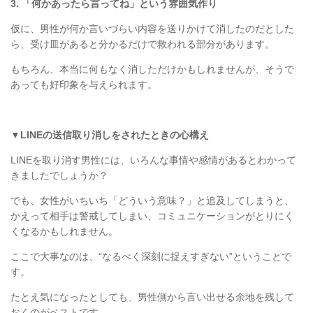
3.
「何かあったら言ってね」という雰囲気作り
仮に、男性が何か言いづらい内容を送りかけて消したのだとした
ら、受け皿があると分かるだけで救われる部分があります。
もちろん、本当に何もなく消しただけかもしれませんが、そうで
あっても好印象を与えられます。
▼
LINE
の送信取り消しをされたときの心構え
LINE
を取り消す男性には、いろんな事情や感情があるとわかって
きましたでしょうか？
でも、女性がいちいち「どういう意味？」と追及してしまうと、
かえって相手は警戒してしまい、コミュニケーションがとりにく
くなるかもしれません。
ここで大事なのは、
“
なるべく深刻に捉えすぎない
”
ということで
す。
たとえ気になったとしても、男性側から言い出せる余地を残して
おくのがベストです。