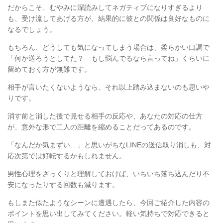
だからこそ、むやみに深読みしてネガティブになりすぎるより
も、受け流してあげる方が、結果的に彼との関係は良好なものに
なるでしょう。
もちろん、どうしても気になってしまう場合は、柔らかい口調で
「何か送ろうとしてた？ もし悩んでるなら言ってね」くらいに
留めておく方が無難です。
相手が言いたくないようなら、それ以上踏み込まないのも思いや
りです。
消す前と消した後で見せる相手の反応や、あなたの対応の仕方
が、意外な形で二人の距離を縮めることだってあるのです。
「なんだか気まずい
…
」と思いがちな
LINE
の送信取り消しも、対
応次第では好転するかもしれません。
男性心理をざっくりと理解しておけば、いちいち落ち込んだり不
安になったりする回数も減ります。
もしまた似たようなシーンに遭遇したら、今回ご紹介した内容の
ポイントを思い出してみてください。軽い気持ちで対応できると