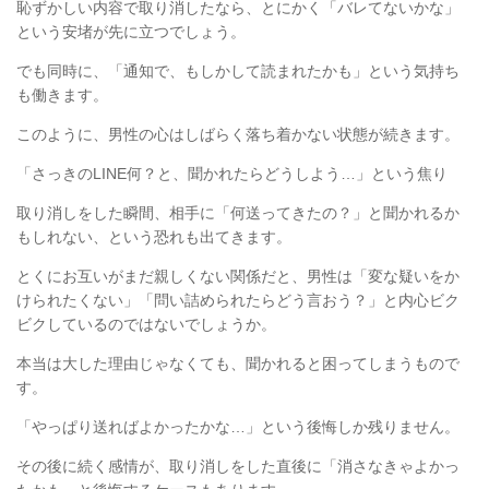
恥ずかしい内容で取り消したなら、とにかく「バレてないかな」
という安堵が先に立つでしょう。
でも同時に、「通知で、もしかして読まれたかも」という気持ち
も働きます。
このように、男性の心はしばらく落ち着かない状態が続きます。
「さっきの
LINE
何？と、聞かれたらどうしよう
…
」という焦り
取り消しをした瞬間、相手に「何送ってきたの？」と聞かれるか
もしれない、という恐れも出てきます。
とくにお互いがまだ親しくない関係だと、男性は「変な疑いをか
けられたくない」「問い詰められたらどう言おう？」と内心ビク
ビクしているのではないでしょうか。
本当は大した理由じゃなくても、聞かれると困ってしまうもので
す。
「やっぱり送ればよかったかな
…
」という後悔しか残りません。
その後に続く感情が、取り消しをした直後に「消さなきゃよかっ