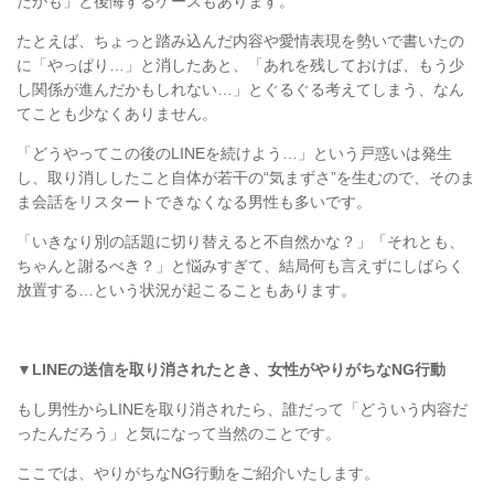
たかも」と後悔するケースもあります。
たとえば、ちょっと踏み込んだ内容や愛情表現を勢いで書いたの
に「やっぱり…」と消したあと、「あれを残しておけば、もう少
し関係が進んだかもしれない
…
」とぐるぐる考えてしまう、なん
てことも少なくありません。
「どうやってこの後の
LINE
を続けよう
…
」という戸惑いは発生
し、取り消ししたこと自体が若干の
“
気まずさ
”
を生むので、そのま
ま会話をリスタートできなくなる男性も多いです。
「いきなり別の話題に切り替えると不自然かな？」「それとも、
ちゃんと謝るべき？」と悩みすぎて、結局何も言えずにしばらく
放置する
…
という状況が起こることもあります。
▼
LINE
の送信を取り消されたとき、女性がやりがちな
NG
行動
もし男性から
LINE
を取り消されたら、誰だって「どういう内容だ
ったんだろう」と気になって当然のことです。
ここでは、やりがちな
NG
行動をご紹介いたします。