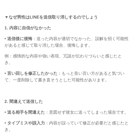
▼なぜ男性は
LINE
を送信取り消しするのでしょう
1.
内容に自信がなかった
•
送信後に後悔
：送った内容が適切でなかった、誤解を招く可能性
があると感じて取り消した場合、後悔します。
例：感情的な内容や強い表現、冗談が伝わりづらいと感じたと
き。
•
言い回しを修正したかった
：もっと良い言い方があると気づい
て、一度削除して書き直そうとした可能性があります。
2.
間違えて送信した
•
送る相手を間違えた
：意図せず彼女に送ってしまった場合です。
•
タイプミスや誤入力
：内容が誤っていて修正が必要だと感じたと
き。