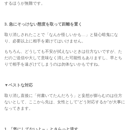
するほうが無難です。
3.
急にそっけない態度を取って距離を置く
取り消しされたことで「なんか怪しいかも
…
」と疑心暗鬼にな
り、必要以上に相手を避けてはいけません。
もちろん、どうしても不安が拭えないときは仕方ないですが、た
だのご送信や大して意味なく消した可能性もありますし、早とち
りで相手を遠ざけてしまうのは勿体ないかもですね。
▼ベストな対応
取り消し直後に「何書いてたんだろう」と妄想が膨らむのは仕方
ないとして、ここから先は、女性として
“
どう対応するか
”
が大事に
なってきます。
1.
「気にしてないよ～」とさらっと流す