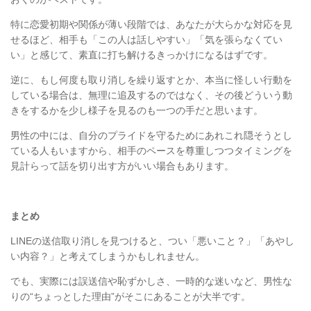
特に恋愛初期や関係が薄い段階では、あなたが大らかな対応を見
せるほど、相手も「この人は話しやすい」「気を張らなくてい
い」と感じて、素直に打ち解けるきっかけになるはずです。
逆に、もし何度も取り消しを繰り返すとか、本当に怪しい行動を
している場合は、無理に追及するのではなく、その後どういう動
きをするかを少し様子を見るのも一つの手だと思います。
男性の中には、自分のプライドを守るためにあれこれ隠そうとし
ている人もいますから、相手のペースを尊重しつつタイミングを
見計らって話を切り出す方がいい場合もあります。
まとめ
LINE
の送信取り消しを見つけると、つい「悪いこと？」「あやし
い内容？」と考えてしまうかもしれません。
でも、実際には誤送信や恥ずかしさ、一時的な迷いなど、男性な
りの
“
ちょっとした理由
”
がそこにあることが大半です。