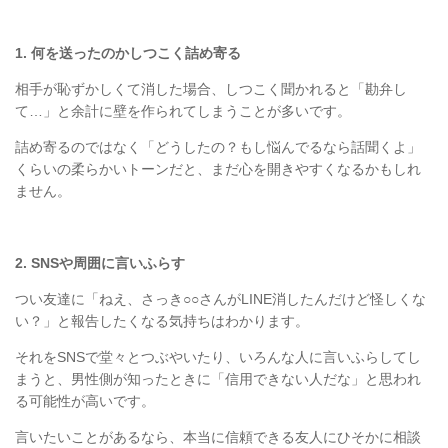
1.
何を送ったのかしつこく詰め寄る
相手が恥ずかしくて消した場合、しつこく聞かれると「勘弁し
て
…
」と余計に壁を作られてしまうことが多いです。
詰め寄るのではなく「どうしたの？もし悩んでるなら話聞くよ」
くらいの柔らかいトーンだと、まだ心を開きやすくなるかもしれ
ません。
2. SNS
や周囲に言いふらす
つい友達に「ねえ、さっき
○○
さんが
LINE
消したんだけど怪しくな
い？」と報告したくなる気持ちはわかります。
それを
SNS
で堂々とつぶやいたり、いろんな人に言いふらしてし
まうと、男性側が知ったときに「信用できない人だな」と思われ
る可能性が高いです。
言いたいことがあるなら、本当に信頼できる友人にひそかに相談