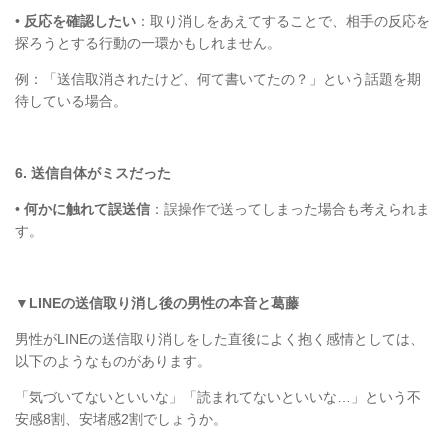
•
反応を確認したい
：取り消しをあえてすることで、相手の反応を
探ろうとする行動の一環かもしれません。
例：「送信取消されたけど、何て書いてたの？」という話題を期
待している場合。
6.
送信自体がミスだった
•
何かに触れて誤送信
：誤操作で送ってしまった場合も考えられま
す。
▼
LINE
の送信取り消し後の男性の本音と葛藤
男性が
LINE
の送信取り消しをした直後によく抱く感情としては、
以下のようなものがあります。
「気づいてないといいな」「読まれてないといいな
…
」という不
安感
8
割、安堵感
2
割でしょうか。