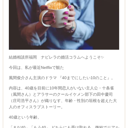
結婚相談所福岡 ナビレラの婚活コラムへようこそ✨
今回は、私が最近Netflixで観た
風間俊介さん主演のドラマ
『40までにしたい10のこと』。
内容は、40歳を目前に10年間恋人がいない主人公・十条雀
（風間さん）とアラサーのクールイケメン部下の田中慶司
（庄司浩平さん）が織りなす、年齢・性別の垣根を超えた大
人のオフィスラブストーリー。
40歳という年齢。
「まだ40」「もう40」 どちらにも受け取れる、微妙でリアル