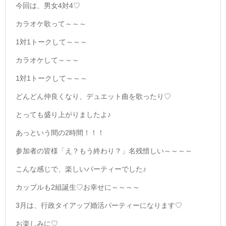
今回は、男女4対4♡
カラオケ歌って～～～
1対1トークして～～～
カラオケして～～～
1対1トークして～～～
どんどん仲良くなり、デュエット曲を歌ったり♡
とっても盛り上がりましたよ♪
あっという間の2時間！！！
参加者の皆様「え？もう終わり？」名残惜しい～～～～
こんな感じで、楽しいパーティーでした♪
カップルも2組誕生♡お幸せに～～～～
3月は、行政タイアップ婚活パーティーになります♡
お楽しみに♡