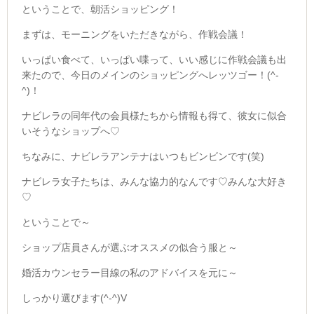
ということで、朝活ショッピング！
まずは、モーニングをいただきながら、作戦会議！
いっぱい食べて、いっぱい喋って、いい感じに作戦会議も出
来たので、今日のメインのショッピングへレッツゴー！(^-
^)！
ナビレラの同年代の会員様たちから情報も得て、彼女に似合
いそうなショップへ♡
ちなみに、ナビレラアンテナはいつもビンビンです(笑)
ナビレラ女子たちは、みんな協力的なんです♡みんな大好き
♡
ということで～
ショップ店員さんが選ぶオススメの似合う服と～
婚活カウンセラー目線の私のアドバイスを元に～
しっかり選びます(^-^)V