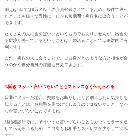
例えば
IBJ
では
9
万名以上の会員登録されているため、条件で絞っ
たとしても様々な異性に、しかも短期間で複数名に出会うことが
できます。
たくさんの人に会えばいいというものでもありませんが、出会え
る環境が整っているということは、
婚活者にとっては絶対的に有
利です！
また、複数の人に会うことで、ご自身がどのような方と相性が合
うのかや自分自身の課題も見えてきます。
4.
聞きづらい・言いづらいこともストレスなく伝えられる
普通に出会った場合、交際をお断りしたりお別れしたい気持ちを
伝えることは、お相手を傷つけてしまうのではないか
…
と、なか
なか言いづらいことですよね。
結婚相談所では、そういった言いづらいこともカウンセラーを通
して伝えられるため、ご自身もお相手もストレスが少なくて済み
ます。