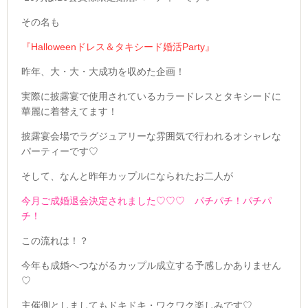
その名も
『Halloweenドレス＆タキシード婚活Party』
昨年、
大・大・大成功を収めた企画！
実際に披露宴で使用されているカラードレスとタキシードに
華麗に着替えてます！
披露宴会場でラグジュアリーな雰囲気で行われるオシャレな
パーティーです♡
そして、なんと昨年カップルになられたお二人が
今月ご成婚退会決定されました♡♡♡ パチパチ！パチパ
チ！
この流れは！？
今年も成婚へつながるカップル成立する予感しかありません
♡
主催側としましてもドキドキ・ワクワク楽しみです♡